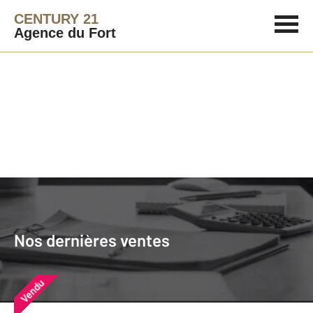
CENTURY 21
Agence du Fort
Agence immobilière
Vendre
Nos dernières ventes
Nos derniers biens vendus près de
Nos dernières ventes
chez vous
Vendu