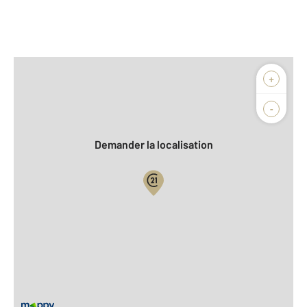
Afficher sur la carte :
+
Agence
Biens vendus
-
Demander la localisation
Vue globale
2
Surface totale : 247 m
À savoir
Taxe foncière : 1348 €