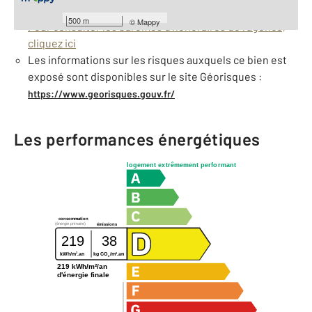
Barèmes d'honoraires de l'agence
500 m
©
Mappy
Pour consulter les barèmes d'honoraires de l'agence,
cliquez ici
Les informations sur les risques auxquels ce bien est
exposé sont disponibles sur le site Géorisques :
https://www.georisques.gouv.fr/
Les performances énergétiques
logement extrêmement performant
consommation
(énergie primaire)
émissions
219
38
2
2
kWh/m
.an
kg CO
/m
.an
2
219 kWh/m²/an
d'énergie finale