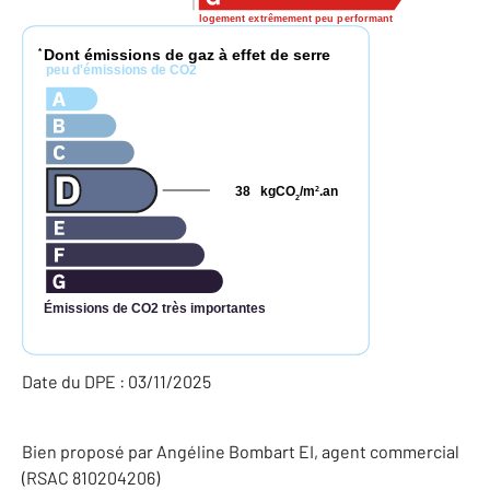
logement extrêmement peu performant
Dont émissions de gaz à effet de serre
*
peu d'émissions de CO2
38
kgCO
/m
.an
2
2
Émissions de CO2 très importantes
Date du DPE : 03/11/2025
Bien proposé par
Angéline
Bombart
EI
, agent commercial
(RSAC 810204206)